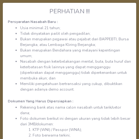
PERHATIAN !!!
Persyaratan Nasabah Baru :
Usia minimal 21 tahun;
Tidak dinyatakan pailit oleh pengadilan;
Bukan merupakan pegawai atau pejabat dari BAPPEBTI, Bursa
Berjangka, atau Lembaga Kliring Berjangka;
Bukan merupakan Bendahara yang melayani kepentingan
umum;
Nasabah dengan keterbelakangan mental, buta, buta huruf dan
Page
keterbatasan fisik lainnya yang dapat mengganggu
of
(diperkirakan dapat mengganggu) tidak diperkenankan untuk
membuka akun; dan
Memiliki pengetahuan bertransaksi yang cukup, dibuktikan
dengan adanya demo account.
Peraturan Pengisian Registrasi
Dokumen Yang Harus Dipersiapkan :
Online
Rekening bank atas nama calon nasabah untuk tarik/setor
dana;
Foto dokumen berikut ini dengan ukuran yang tidak lebih besar
-
Nasabah diwajibkan mengisi secara benar
dari 3MB/dokumen:
dan jelas.
KTP (WNI) / Passpor (WNA);
-
Dilarang kembali ke halaman sebelumnya
Foto berwarna terkini;