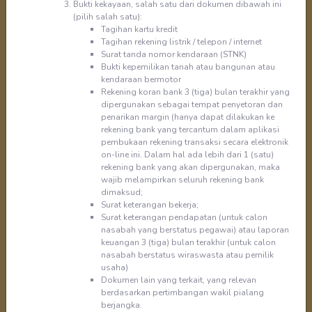
Bukti kekayaan, salah satu dari dokumen dibawah ini
dengan menekan tombol back
pada
(pilih salah satu):
browser.
Tagihan kartu kredit
-
Jika terdapat kesalahan pengisian di
Tagihan rekening listrik / telepon / internet
Surat tanda nomor kendaraan (STNK)
halaman sebelumnya, nasabah diharuskan
Bukti kepemilikan tanah atau bangunan atau
menekan tombol
yang
kendaraan bermotor
Rekening koran bank 3 (tiga) bulan terakhir yang
terdapat di kiri atas setiap halaman.
dipergunakan sebagai tempat penyetoran dan
penarikan margin (hanya dapat dilakukan ke
rekening bank yang tercantum dalam aplikasi
PERNYATAAN PENGUNGKAPAN (DISCLOSURE
pembukaan rekening transaksi secara elektronik
STATEMENT)
on-line ini. Dalam hal ada lebih dari 1 (satu)
rekening bank yang akan dipergunakan, maka
1.
Perdagangan Berjangka BERISIKO SANGAT TINGGI
wajib melampirkan seluruh rekening bank
tidak cocok untuk semua orang Pastikan bahwa
dimaksud;
anda SEPENUHNYA MEMAHAMI RISIKO ini sebelum
Surat keterangan bekerja;
melakukan perdagangan.
Surat keterangan pendapatan (untuk calon
nasabah yang berstatus pegawai) atau laporan
2.
Perdagangan Berjangka merupakan produk
keuangan 3 (tiga) bulan terakhir (untuk calon
keuangan dengan leverage dan dapat
nasabah berstatus wiraswasta atau pemilik
menyebabkan KERUGIAN ANDA MELEBIHI setoran
usaha)
awal Anda Anda harus siap apabila SELURUH
Dokumen lain yang terkait, yang relevan
DANA ANDA HABIS.
berdasarkan pertimbangan wakil pialang
3.
TIDAK ADA PENDAPATAN TETAP (FIXED INCOME)
berjangka.
dalam Perdagangan Berjangka.