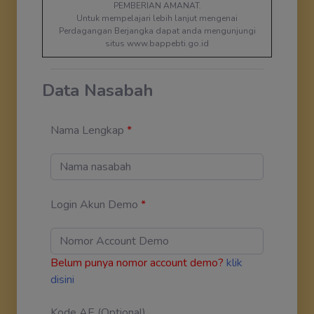
PEMBERIAN AMANAT.
Untuk mempelajari lebih lanjut mengenai
Perdagangan Berjangka dapat anda mengunjungi
situs www.bappebti.go.id
Data Nasabah
Nama Lengkap
*
Login Akun Demo
*
Belum punya nomor account demo?
klik
disini
Kode AE (Optional)